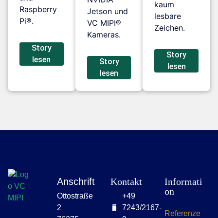
kaum
Raspberry
Jetson und
lesbare
Pi®.
VC MIPI®
Zeichen.
Kameras.
Story
Story
lesen
Story
lesen
lesen
Anschrift
Kontakt
Informati
on
Ottostraße
+49
2
7243/2167-
Referenze