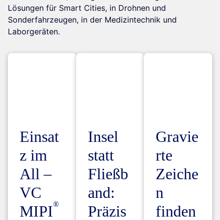
Lösungen für Smart Cities, in Drohnen und
Sonderfahrzeugen, in der Medizintechnik und
Laborgeräten.
Einsat
Insel
Gravie
z im
statt
rte
All –
Fließb
Zeiche
VC
and:
n
MIPI
Präzis
finden