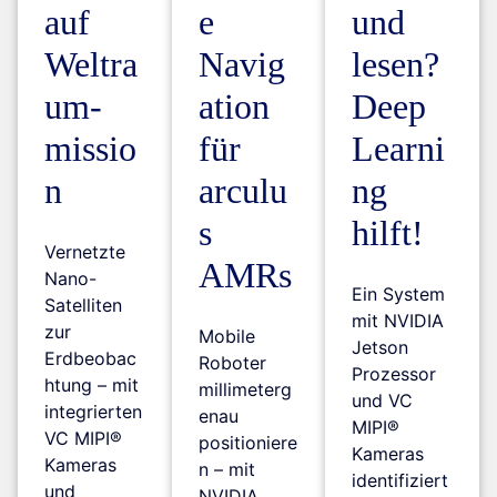
auf
e
und
Weltra
Navig
lesen?
um­
ation
Deep
missio
für
Learni
n
arculu
ng
s
hilft!
Vernetzte
AMRs
Nano-
Ein System
Satelliten
mit NVIDIA
zur
Mobile
Jetson
Erdbeobac
Roboter
Prozessor
htung – mit
millimeterg
und VC
integrierten
enau
MIPI®
VC MIPI®
positioniere
Kameras
Kameras
n – mit
identifiziert
und
NVIDIA