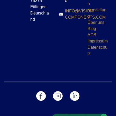
76275
0
n
Ettlingen
Herstellun
INFO@VISION-
Deutschla
g
COMPONENTS.COM
nd
Über uns
Blog
AGB
Impressum
Datenschu
tz